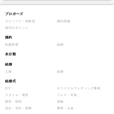
プロポーズ
エピソード・体験談
婚約指輪
成功のポイント
婚約
結婚挨拶
結納
未分類
結婚
入籍
結婚
結婚式
DIY
オリジナルウェディング事例
スタイル・場所
ドレス・衣装
報告・招待
指輪
流れ・演出・装飾
費用・お金