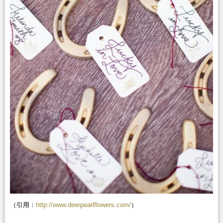
（引用：
http://www.deerpearlflowers.com/
）