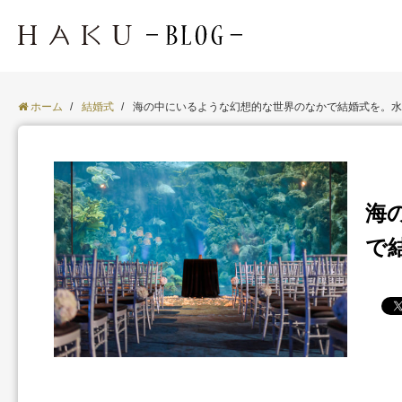
ホーム
/
結婚式
/
海の中にいるような幻想的な世界のなかで結婚式を。水
海
で