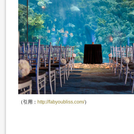
（引用：
http://fabyoubliss.com/
）