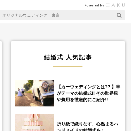
Powered by
結婚式 人気記事
【カーウェディングとは?? 】車
がテーマの結婚式!! その世界観
や費用を徹底的にご紹介!!
折り紙で織りなす、心温まるハ
ンドメイドの結婚式を！