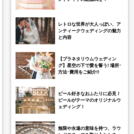
レトロな世界が大人っぽい、ア
ンティークウェディングの魅力
と内容
【プラネタリウムウェディン
グ】星空の下で愛を誓う! 場所･
方法･費用をご紹介!!
ビール好きなおふたりに必見！
ビールがテーマのオリジナルウ
ェディング！
無限や永遠の意味を持つ、ラウ