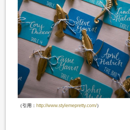
（引用：
http://www.stylemepretty.com/
）