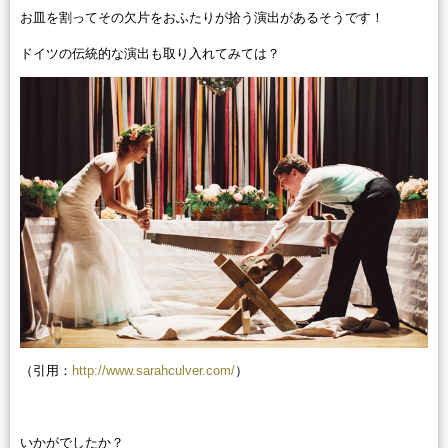
お皿を割ってその欠片をおふたりが拾う演出があるそうです！
ドイツの伝統的な演出も取り入れてみては？
（引用：
http://www.sarahculver.com/
）
いかがでしたか？