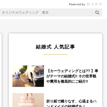
Powered by
結婚式 人気記事
【カーウェディングとは?? 】車
がテーマの結婚式!! その世界観
や費用を徹底的にご紹介!!
折り紙で織りなす、心温まるハ
ンドメイドの結婚式を！