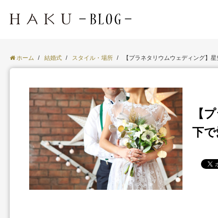
ホーム
/
結婚式
/
スタイル・場所
/
【プラネタリウムウェディング】星空の
【プ
下で