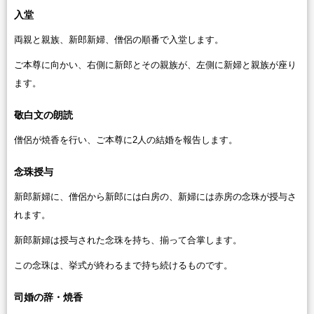
入堂
両親と親族、新郎新婦、僧侶の順番で入堂します。
ご本尊に向かい、右側に新郎とその親族が、左側に新婦と親族が座り
ます。
敬白文の朗読
僧侶が焼香を行い、ご本尊に2人の結婚を報告します。
念珠授与
新郎新婦に、僧侶から新郎には白房の、新婦には赤房の念珠が授与さ
れます。
新郎新婦は授与された念珠を持ち、揃って合掌します。
この念珠は、挙式が終わるまで持ち続けるものです。
司婚の辞・焼香