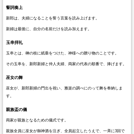
誓詞奏上
新郎は、夫婦になることを誓う言葉を読み上げます。
新婦は最後に、自分の名前だけを読み加えます。
玉串拝礼
玉串とは、榊の枝に紙垂をつけた、神様への贈り物のことです。
その玉串を、新郎新婦と仲人夫婦、両家の代表の順番で、捧げます。
巫女の舞
巫女が、新郎新婦の門出を祝い、雅楽の調べにのって舞を奉納しま
す。
親族盃の儀
両家が親族となるための儀式です。
親族全員に巫女が御神酒を注ぎ、全員起立したうえで、一斉に3回で